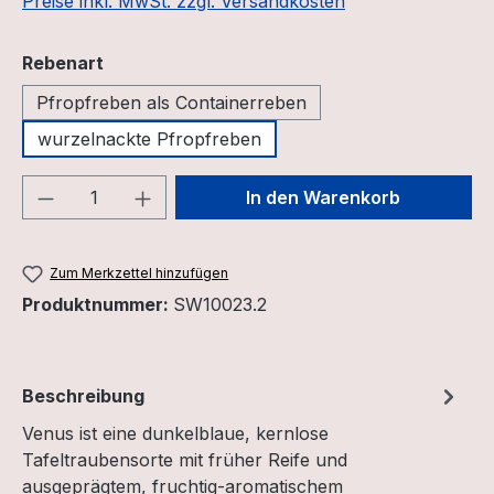
Preise inkl. MwSt. zzgl. Versandkosten
auswählen
Rebenart
Pfropfreben als Containerreben
wurzelnackte Pfropfreben
Produkt Anzahl: Gib den gewünschten We
In den Warenkorb
Zum Merkzettel hinzufügen
Produktnummer:
SW10023.2
Beschreibung
Venus ist eine dunkelblaue, kernlose
Tafeltraubensorte mit früher Reife und
ausgeprägtem, fruchtig-aromatischem