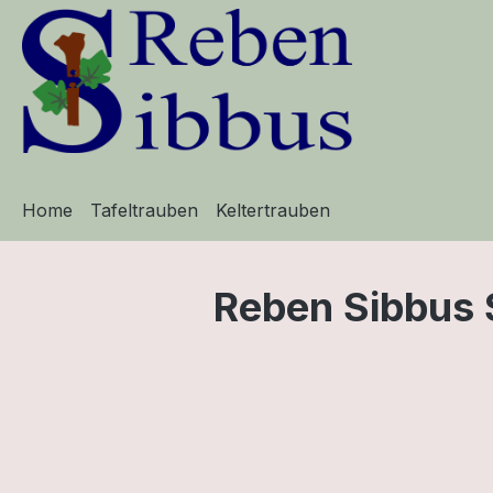
m Hauptinhalt springen
Zur Suche springen
Zur Hauptnavigation springen
Home
Tafeltrauben
Keltertrauben
Reben Sibbus 