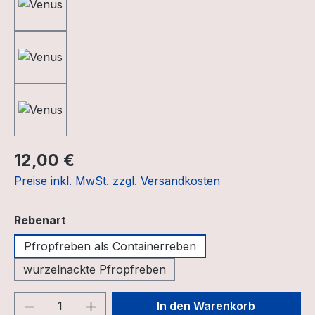
Regulärer Preis:
12,00 €
Preise inkl. MwSt. zzgl. Versandkosten
auswählen
Rebenart
Pfropfreben als Containerreben
wurzelnackte Pfropfreben
Produkt Anzahl: Gib den gewünschten We
In den Warenkorb