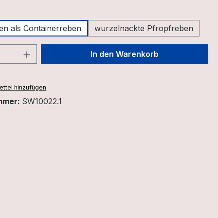
uswählen
en als Containerreben
wurzelnackte Pfropfreben
 Anzahl: Gib den gewünschten Wert ein 
In den Warenkorb
ttel hinzufügen
mmer:
SW10022.1